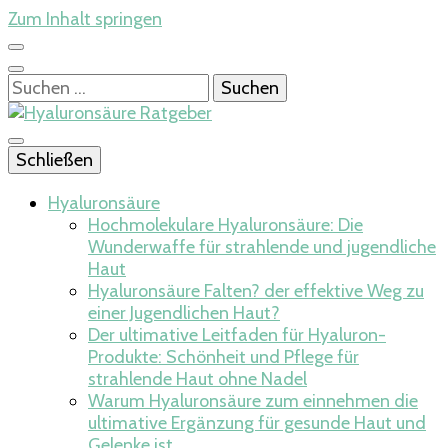
Zum Inhalt springen
Suchen
nach:
Der Ratgeber bei der Anwendung von Hyaluronsäure und
Schließen
der Haut
Hyaluronsäure
Hyaluronsäure
Hochmolekulare Hyaluronsäure: Die
Wunderwaffe für strahlende und jugendliche
Haut
Ratgeber
Hyaluronsäure Falten? der effektive Weg zu
einer Jugendlichen Haut?
Der ultimative Leitfaden für Hyaluron-
Produkte: Schönheit und Pflege für
strahlende Haut ohne Nadel
Warum Hyaluronsäure zum einnehmen die
ultimative Ergänzung für gesunde Haut und
Gelenke ist