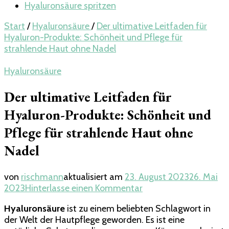
Hyaluronsäure spritzen
Start
/
Hyaluronsäure
/
Der ultimative Leitfaden für
Hyaluron-Produkte: Schönheit und Pflege für
strahlende Haut ohne Nadel
Hyaluronsäure
Der ultimative Leitfaden für
Hyaluron-Produkte: Schönheit und
Pflege für strahlende Haut ohne
Nadel
von
rischmann
aktualisiert am
23. August 2023
26. Mai
zu
2023
Hinterlasse einen Kommentar
Der
Hyaluronsäure
ist zu einem beliebten Schlagwort in
ultimative
der Welt der Hautpflege geworden. Es ist eine
Leitfaden