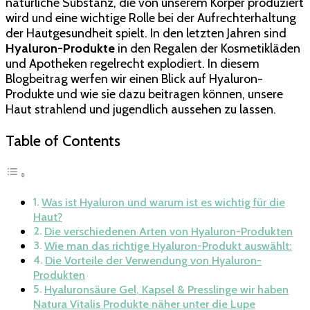
natürliche Substanz, die von unserem Körper produziert
für
wird und eine wichtige Rolle bei der Aufrechterhaltung
Hyaluron-
der Hautgesundheit spielt. In den letzten Jahren sind
Produkte:
Hyaluron-Produkte
in den Regalen der Kosmetikläden
Schönheit
und Apotheken regelrecht explodiert. In diesem
und
Blogbeitrag werfen wir einen Blick auf Hyaluron-
Pflege
Produkte und wie sie dazu beitragen können, unsere
für
Haut strahlend und jugendlich aussehen zu lassen.
strahlende
Haut
Table of Contents
ohne
Nadel
Was ist Hyaluron und warum ist es wichtig für die
Haut?
Die verschiedenen Arten von Hyaluron-Produkten
Wie man das richtige Hyaluron-Produkt auswählt:
Die Vorteile der Verwendung von Hyaluron-
Produkten
Hyaluronsäure Gel, Kapsel & Presslinge wir haben
Natura Vitalis Produkte näher unter die Lupe