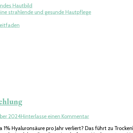
undes Hautbild
eine strahlende und gesunde Hautpflege
Leitfaden
ehlung
zu
ober 2024
Hinterlasse einen Kommentar
Gutes
% Hyaluronsäure pro Jahr verliert? Das führt zu Trockenhe
Hyaluron