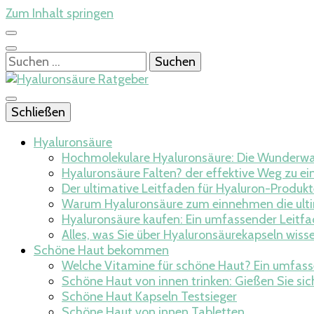
Zum Inhalt springen
Suchen
nach:
Der Ratgeber bei der Anwendung von Hyaluronsäure und
Schließen
Hyaluronsäure 
Hyaluronsäure
Hochmolekulare Hyaluronsäure: Die Wunderwaf
Hyaluronsäure Falten? der effektive Weg zu ei
Der ultimative Leitfaden für Hyaluron-Produkt
Warum Hyaluronsäure zum einnehmen die ultim
Hyaluronsäure kaufen: Ein umfassender Leitfa
Alles, was Sie über Hyaluronsäurekapseln wisse
Schöne Haut bekommen
Welche Vitamine für schöne Haut? Ein umfass
Schöne Haut von innen trinken: Gießen Sie sic
Schöne Haut Kapseln Testsieger
Schöne Haut von innen Tabletten