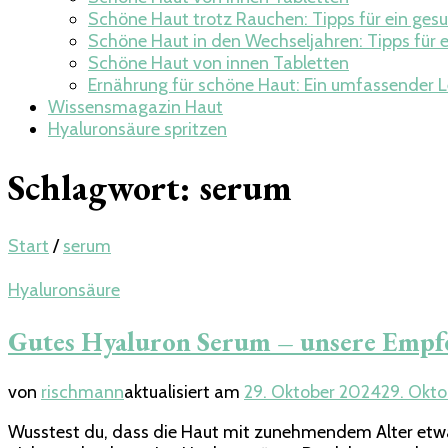
Schöne Haut trotz Rauchen: Tipps für ein ges
Schöne Haut in den Wechseljahren: Tipps für 
Schöne Haut von innen Tabletten
Ernährung für schöne Haut: Ein umfassender 
Wissensmagazin Haut
Hyaluronsäure spritzen
Schlagwort:
serum
Start
/
serum
Hyaluronsäure
Gutes Hyaluron Serum – unsere Empf
von
rischmann
aktualisiert am
29. Oktober 2024
29. Okt
Wusstest du, dass die Haut mit zunehmendem Alter etwa 1