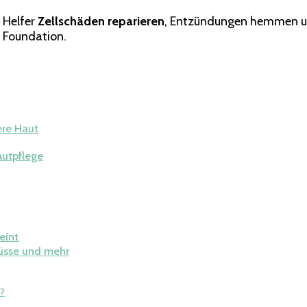
für
 Helfer
Zellschäden reparieren
, Entzündungen hemmen und
die
e Foundation.
Haut?
ere Haut
autpflege
eint
üsse und mehr
?