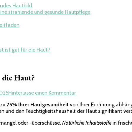
undes Hautbild
eine strahlende und gesunde Hautpflege
Leitfaden
t ist gut für die Haut?
r die Haut?
zu
2025
Hinterlasse einen Kommentar
Wir
 zu
75% Ihrer Hautgesundheit
von Ihrer Ernährung abhänge
erklären:
n und den Feuchtigkeitshaushalt der Haut signifikant ver
Welches
Obst
fmangel oder -überschüsse.
Natürliche Inhaltsstoffe
in frisc
ist
gut