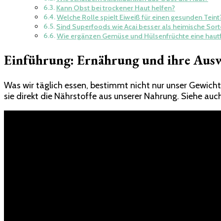
Kann Obst bei trockener Haut helfen?
Welche Rolle spielt Eiweiß für einen gesunden Teint
Sind Superfoods wie Acai besser als heimische Sor
Wie ergänzen Gemüse und Hülsenfrüchte eine hautf
Einführung: Ernährung und ihre Aus
Was wir täglich essen, bestimmt nicht nur unser Gewicht
sie direkt die Nährstoffe aus unserer Nahrung. Siehe au