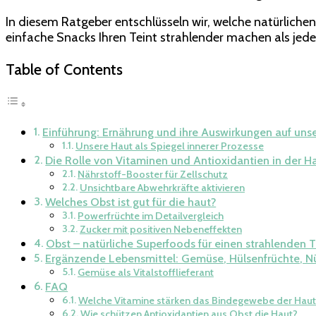
In diesem Ratgeber entschlüsseln wir, welche natürlichen
einfache Snacks Ihren Teint strahlender machen als jed
Table of Contents
Einführung: Ernährung und ihre Auswirkungen auf uns
Unsere Haut als Spiegel innerer Prozesse
Die Rolle von Vitaminen und Antioxidantien in der H
Nährstoff-Booster für Zellschutz
Unsichtbare Abwehrkräfte aktivieren
Welches Obst ist gut für die haut?
Powerfrüchte im Detailvergleich
Zucker mit positiven Nebeneffekten
Obst – natürliche Superfoods für einen strahlenden T
Ergänzende Lebensmittel: Gemüse, Hülsenfrüchte, N
Gemüse als Vitalstofflieferant
FAQ
Welche Vitamine stärken das Bindegewebe der Haut
Wie schützen Antioxidantien aus Obst die Haut?